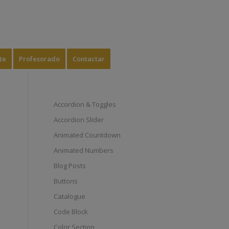
te
Profesorado
Contactar
Accordion & Toggles
Accordion Slider
Animated Countdown
Animated Numbers
Blog Posts
Buttons
Catalogue
Code Block
Color Section