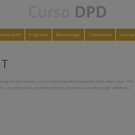
uema AEPD
Programa
Metodología
Testimonios
Inscríbe
NT
ine layout and allows you to build beautiful magazine style news sites. The
s, eg. blog posts, portfolio entries, products and also plugin additions,