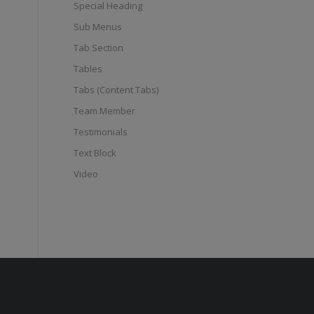
Special Heading
Sub Menus
Tab Section
Tables
Tabs (Content Tabs)
Team Member
Testimonials
Text Block
Video