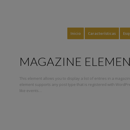
Inicio
Características
Esq
MAGAZINE ELEME
This element allows you to display a list of entries in a magaz
element supports any post type that is registered with WordPres
like events…