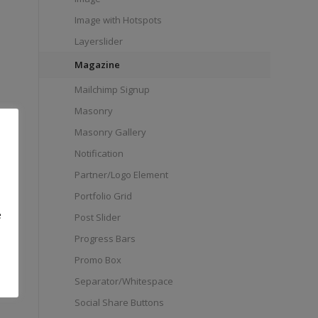
Image with Hotspots
Layerslider
Magazine
Mailchimp Signup
Masonry
Masonry Gallery
Notification
Partner/Logo Element
Portfolio Grid
e
Post Slider
Progress Bars
Promo Box
Separator/Whitespace
Social Share Buttons