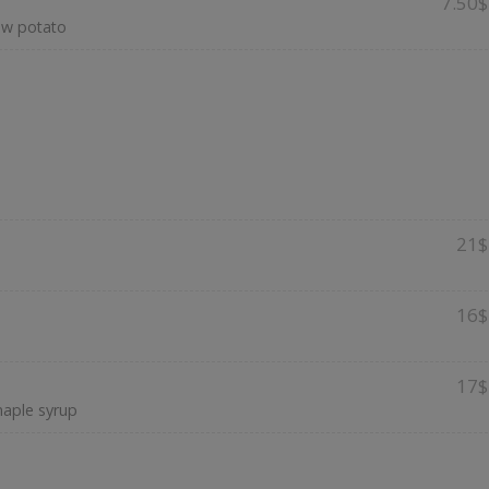
7.50$
raw potato
21$
16$
17$
maple syrup