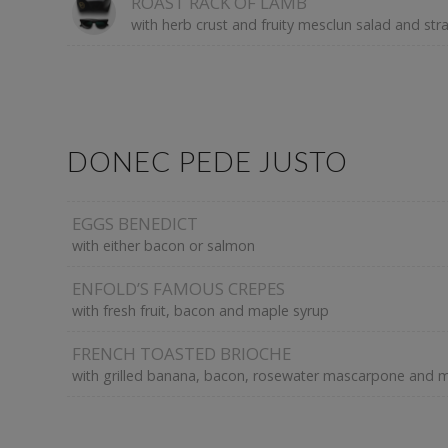
ROAST RACK OF LAMB
with herb crust and fruity mesclun salad and st
DONEC PEDE JUSTO
EGGS BENEDICT
with either bacon or salmon
ENFOLD’S FAMOUS CREPES
with fresh fruit, bacon and maple syrup
FRENCH TOASTED BRIOCHE
with grilled banana, bacon, rosewater mascarpone and 