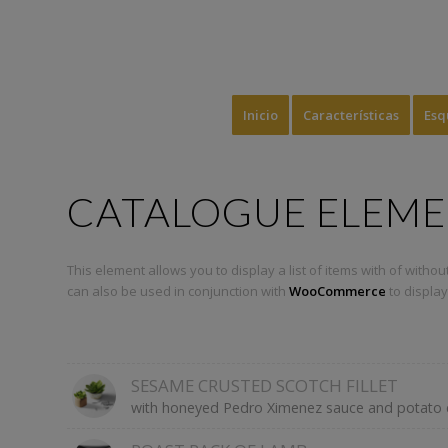
Inicio
Características
Esq
CATALOGUE ELEM
This element allows you to display a list of items with of without 
can also be used in conjunction with
WooCommerce
to display 
SESAME CRUSTED SCOTCH FILLET
with honeyed Pedro Ximenez sauce and potato 