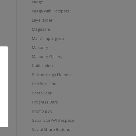
Image
Image with Hotspots
Layerslider
Magazine
Mailchimp Signup
Masonry
Masonry Gallery
Notification
Partner/Logo Element
Portfolio Grid
e
Post Slider
Progress Bars
Promo Box
Separator/Whitespace
Social Share Buttons