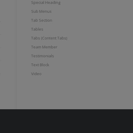
Special Heading
Sub Menus
Tab Section
Tables
Tabs (Content Tabs)
Team Member
Testimonials
Text Block
Video