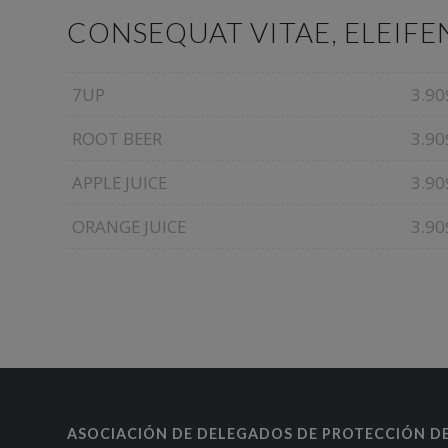
CONSEQUAT VITAE, ELEIFE
7UP
3.90
ROOT BEER
3.90
APPLE JUICE
3.90
ORANGE JUICE
3.90
ASOCIACIÓN DE DELEGADOS DE PROTECCIÓN D