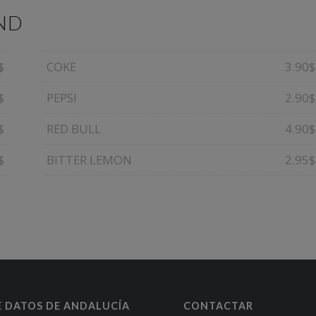
ND
$
COKE
3.90$
$
PEPSI
2.90$
$
RED BULL
4.90$
$
BITTER LEMON
2.95$
E DATOS DE ANDALUCÍA
CONTACTAR