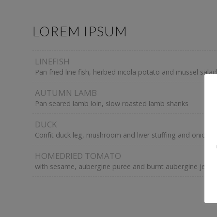
LOREM IPSUM
LINEFISH
Pan fried line fish, herbed nicola potato and mussel salad
AUTUMN LAMB
Pan seared lamb loin, slow roasted lamb shanks
DUCK
Confit duck leg, mushroom and liver stuffing and onions
HOMEDRIED TOMATO
with sesame, aubergine puree and burnt aubergine jelly