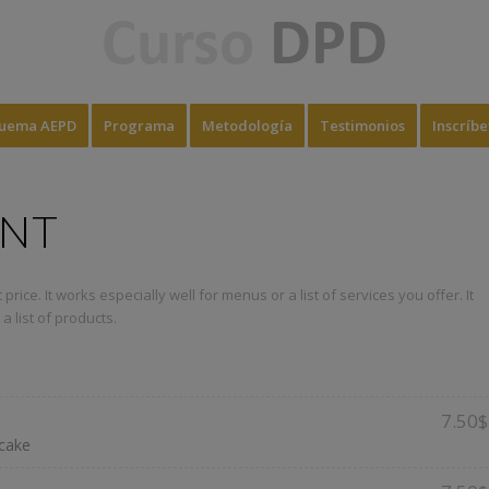
uema AEPD
Programa
Metodología
Testimonios
Inscríbe
ENT
price. It works especially well for menus or a list of services you offer. It
a list of products.
7.50$
cake