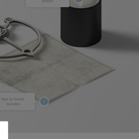
Ramoni
Map by Sandra
3
Sounders