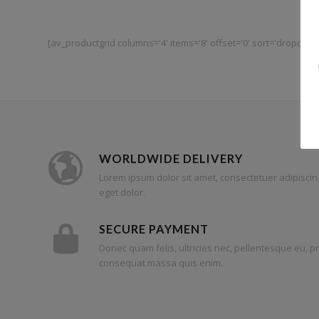
[av_productgrid columns='4' items='8' offset='0' sort='dropdown
WORLDWIDE DELIVERY
Lorem ipsum dolor sit amet, consectetuer adipiscin
eget dolor.
SECURE PAYMENT
Donec quam felis, ultricies nec, pellentesque eu, p
consequat massa quis enim.