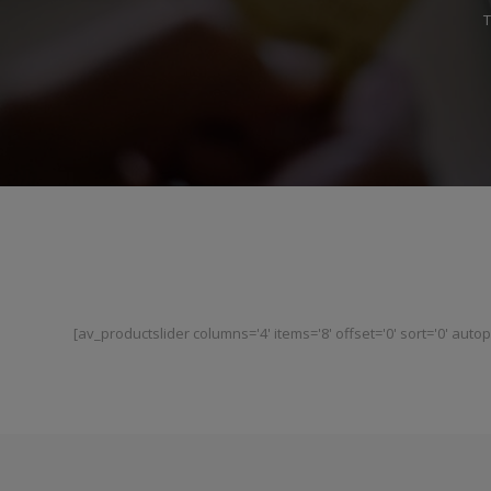
T
[av_productslider columns='4' items='8' offset='0' sort='0' autopl