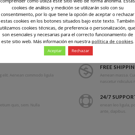
comprender cómo utiliza este sitio web de forma anónima. Estas
cookies de análisis y medición se utilizarán solo con su
consentimiento, por lo que tiene la opción de aceptar o rechazar
' paginate='yes']
estas cookies en los botones situados bajo este texto. También
utilizamos cookies técnicas, de preferencia o personalización, qu
son esenciales y necesarias para el correcto funcionamiento de
este sitio web. Más información en nuestra
política de cookies
.
Aceptar
Rechazar
FREE SHIPPI
g elit. Aenean commodo ligula
Aenean massa. Cum 
nascetur ridiculus 
24/7 SUPPOR
retium quis, sem. Nulla
enean leo ligula, p
ante, dapibus.