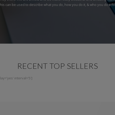
his can be used to describe what you do, how you do it, & who you do it fo
RECENT TOP SELLERS
ay='yes' interval='5']