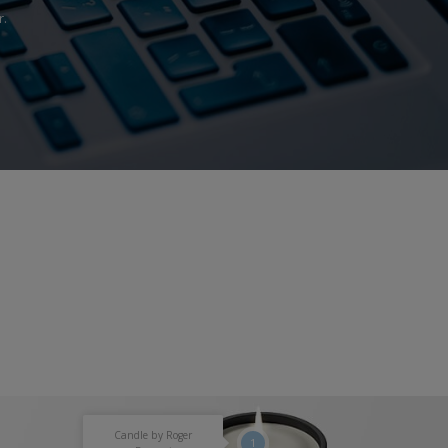
r.
Candle by Roger
1