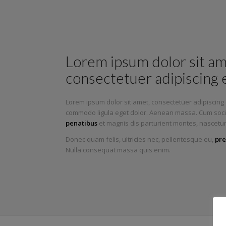
Lorem ipsum dolor sit am
consectetuer adipiscing e
Lorem ipsum dolor sit amet, consectetuer adipiscing 
commodo ligula eget dolor. Aenean massa. Cum soc
penatibus
et magnis dis parturient montes, nascetur
Donec quam felis, ultricies nec, pellentesque eu,
pre
Nulla consequat massa quis enim.