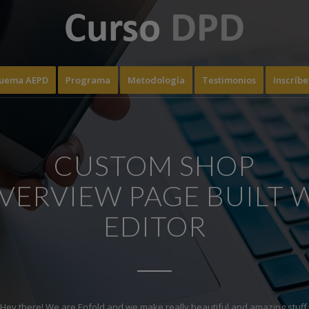
uema AEPD
Programa
Metodología
Testimonios
Inscríbe
CUSTOM SHOP
 OVERVIEW PAGE BUILT 
EDITOR
Hey there! We are Enfold and we make really beautiful and amazing stuff.