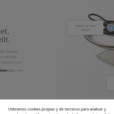
Sextant by Victor
2
et,
Secreni
lit.
elit. Aenean
iis natoque
 ridiculus mus.
tium
quis, sem.
Utilizamos cookies propias y de terceros para analizar y