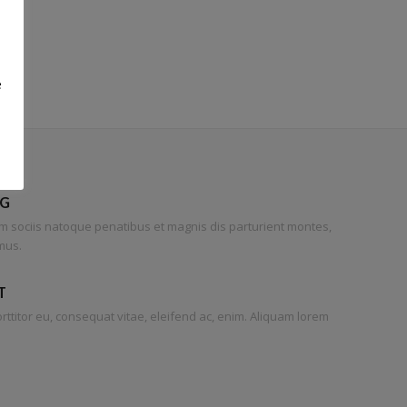
e
NG
sociis natoque penatibus et magnis dis parturient montes,
mus.
T
orttitor eu, consequat vitae, eleifend ac, enim. Aliquam lorem